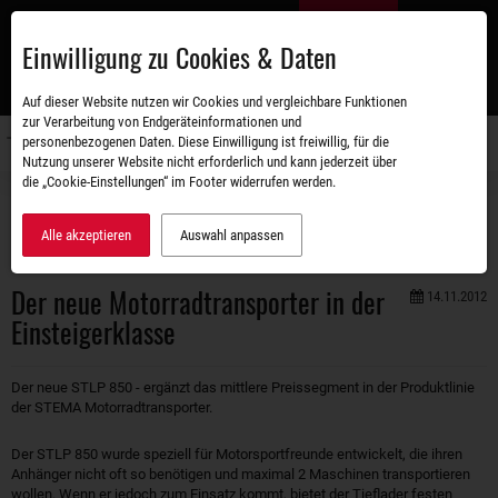
Zum
DE
Hauptinhalt
Einwilligung zu Cookies & Daten
S
Auf dieser Website nutzen wir Cookies und vergleichbare Funktionen
zur Verarbeitung von Endgeräteinformationen und
personenbezogenen Daten. Diese Einwilligung ist freiwillig, für die
Navigati
Nutzung unserer Website nicht erforderlich und kann jederzeit über
umschal
die „Cookie-Einstellungen“ im Footer widerrufen werden.
Unternehmen
Aktuelles
Der neue Motorradtransporter in der Einsteigerklasse
Alle akzeptieren
Auswahl anpassen
Der neue Motorradtransporter in der
14.11.2012
Einsteigerklasse
Der neue STLP 850 - ergänzt das mittlere Preissegment in der Produktlinie
der STEMA Motorradtransporter.
Der STLP 850 wurde speziell für Motorsportfreunde entwickelt, die ihren
Anhänger nicht oft so benötigen und maximal 2 Maschinen transportieren
wollen. Wenn er jedoch zum Einsatz kommt, bietet der Tieflader festen