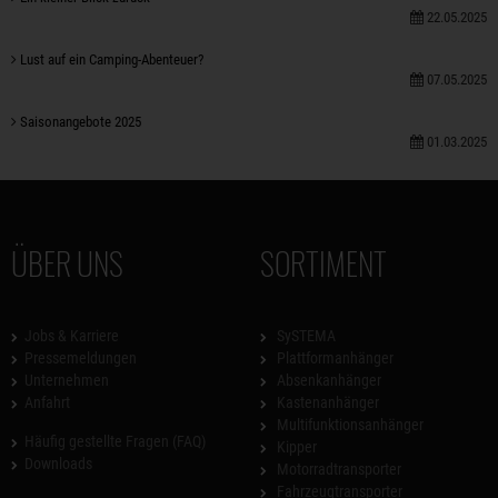
22.05.2025
Lust auf ein Camping-Abenteuer?
07.05.2025
Saisonangebote 2025
01.03.2025
ÜBER UNS
SORTIMENT
Jobs & Karriere
SySTEMA
Pressemeldungen
Plattformanhänger
Unternehmen
Absenkanhänger
Anfahrt
Kastenanhänger
Multifunktionsanhänger
Häufig gestellte Fragen (FAQ)
Kipper
Downloads
Motorradtransporter
Fahrzeugtransporter