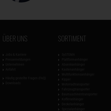
ÜBER UNS
SORTIMENT
Jobs & Karriere
SySTEMA
Pressemeldungen
Plattformanhänger
Unternehmen
Absenkanhänger
Anfahrt
Kastenanhänger
Multifunktionsanhänger
Häufig gestellte Fragen (FAQ)
Kipper
Downloads
Motorradtransporter
Fahrzeugtransporter
Baumaschinentransporter
Kofferanhänger
Deckelanhänger
Spezialanhänger