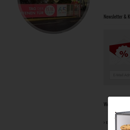
Newsletter & K
Weitere Neuigk
Engagement für 