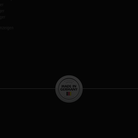
er
ger
ger
anzeigen