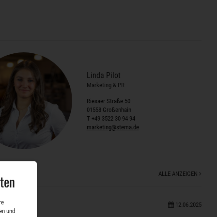
Linda Pilot
Marketing & PR
Riesaer Straße 50
01558 Großenhain
T +49 3522 30 94 94
marketing@stema.de
ALLE ANZEIGEN
aten
re
12.06.2025
en und