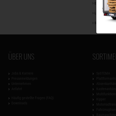
Ein kleiner Blick
Lust auf ein Ca
Saisonangebote
ÜBER UNS
SORTIME
Jobs & Karriere
SySTEMA
Pressemeldungen
Plattformanh
Unternehmen
Absenkanhän
Anfahrt
Kastenanhän
Multifunktio
Häufig gestellte Fragen (FAQ)
Kipper
Downloads
Motorradtrans
Fahrzeugtran
Baumaschinen