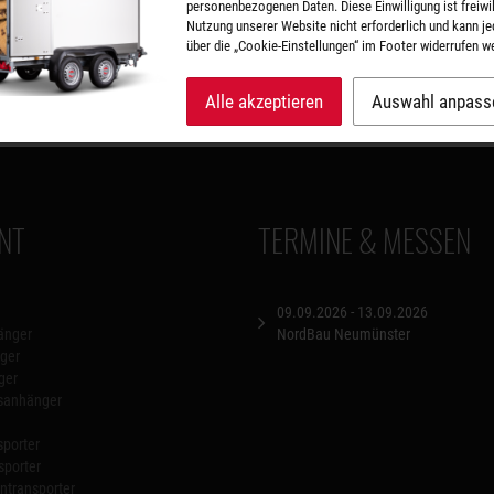
personenbezogenen Daten. Diese Einwilligung ist freiwill
 zurück
Nutzung unserer Website nicht erforderlich und kann je
über die „Cookie-Einstellungen“ im Footer widerrufen w
mping-Abenteuer?
 2025
Alle akzeptieren
Auswahl anpass
NT
TERMINE & MESSEN
09.09.2026 - 13.09.2026
änger
NordBau Neumünster
ger
ger
nsanhänger
porter
sporter
transporter