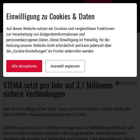
Zum
DE
Hauptinhalt
Einwilligung zu Cookies & Daten
S
Auf dieser Website nutzen wir Cookies und vergleichbare Funktionen
zur Verarbeitung von Endgeräteinformationen und
personenbezogenen Daten. Diese Einwilligung ist freiwillig, für die
Navigati
Nutzung unserer Website nicht erforderlich und kann jederzeit über
umschal
die „Cookie-Einstellungen“ im Footer widerrufen werden.
Unternehmen
Aktuelles
STEMA setzt pro Jahr auf 3,7 Millionen sichere Verbindungen
Alle akzeptieren
Auswahl anpassen
STEMA setzt pro Jahr auf 3,7 Millionen
30.04.2013
sichere Verbindungen
Wer sich im Alltag sicher fühlt, kann sich frei entfalten. ist das Kredo der
Firma GESIPA  Kooperationspartner der STEMA.
GESIPA produziert seit 1955 hochwertige Niet- & Verbindungs-Technik und
liefert an den Großteil namhafter Fahrzeughersteller. Beim Autofahren
vertrauen die Kunden auf Sicherheit und Qualität. Das gewährleistet, das in