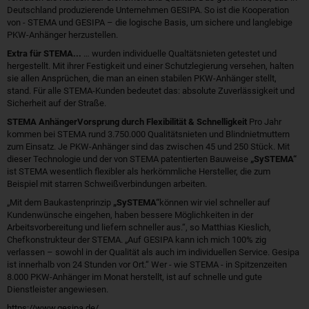
Deutschland produzierende Unternehmen GESIPA. So ist die Kooperation
von - STEMA und GESIPA – die logische Basis, um sichere und langlebige
PKW-Anhänger herzustellen.
Extra für STEMA...
… wurden individuelle Qualtätsnieten getestet und
hergestellt. Mit ihrer Festigkeit und einer Schutzlegierung versehen, halten
sie allen Ansprüchen, die man an einen stabilen PKW-Anhänger stellt,
stand. Für alle STEMA-Kunden bedeutet das: absolute Zuverlässigkeit und
Sicherheit auf der Straße.
STEMA AnhängerVorsprung durch Flexibilität & Schnelligkeit
Pro Jahr
kommen bei STEMA rund 3.750.000 Qualitätsnieten und Blindnietmuttern
zum Einsatz. Je PKW-Anhänger sind das zwischen 45 und 250 Stück. Mit
dieser Technologie und der von STEMA patentierten Bauweise
„SySTEMA“
ist STEMA wesentlich flexibler als herkömmliche Hersteller, die zum
Beispiel mit starren Schweißverbindungen arbeiten.
„Mit dem Baukastenprinzip
„SySTEMA“
können wir viel schneller auf
Kundenwünsche eingehen, haben bessere Möglichkeiten in der
Arbeitsvorbereitung und liefern schneller aus.“, so Matthias Kieslich,
Chefkonstrukteur der STEMA. „Auf GESIPA kann ich mich 100% zig
verlassen – sowohl in der Qualität als auch im individuellen Service. Gesipa
ist innerhalb von 24 Stunden vor Ort.“ Wer - wie STEMA - in Spitzenzeiten
8.000 PKW-Anhänger im Monat herstellt, ist auf schnelle und gute
Dienstleister angewiesen.
https://www.gesipa.de/