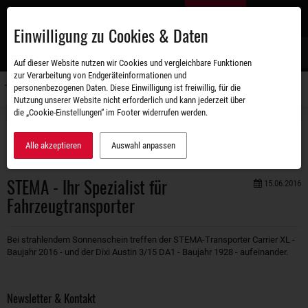
Zum
DE
Hauptinhalt
Einwilligung zu Cookies & Daten
S
Auf dieser Website nutzen wir Cookies und vergleichbare Funktionen
zur Verarbeitung von Endgeräteinformationen und
personenbezogenen Daten. Diese Einwilligung ist freiwillig, für die
Navigati
Nutzung unserer Website nicht erforderlich und kann jederzeit über
umschal
die „Cookie-Einstellungen“ im Footer widerrufen werden.
Unternehmen
Aktuelles
STEMA - Ihr Spezialist für Fahrzeugtransporter
Alle akzeptieren
Auswahl anpassen
STEMA - Ihr Spezialist für
15.06.2016
Fahrzeugtransporter
Bei strahlendem Sonnenschein treffen der STEMA-Transporter Carrier XL -
Baujahr 2016 - und der Dixi Austin 3/15 DA1 - Baujahr 1928 - aufeinander.
Newsletter & Kontakt