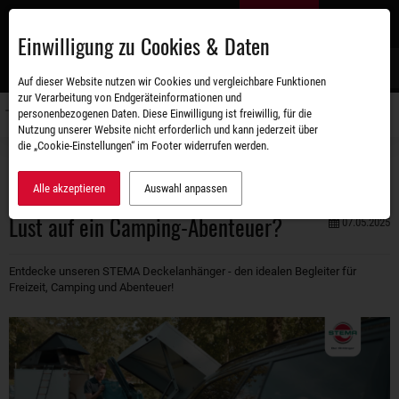
Zum
DE
Hauptinhalt
Einwilligung zu Cookies & Daten
S
Auf dieser Website nutzen wir Cookies und vergleichbare Funktionen
zur Verarbeitung von Endgeräteinformationen und
personenbezogenen Daten. Diese Einwilligung ist freiwillig, für die
Navigati
Nutzung unserer Website nicht erforderlich und kann jederzeit über
umschal
die „Cookie-Einstellungen“ im Footer widerrufen werden.
Unternehmen
Aktuelles
Lust auf ein Camping-Abenteuer?
Alle akzeptieren
Auswahl anpassen
Lust auf ein Camping-Abenteuer?
07.05.2025
Entdecke unseren STEMA Deckelanhänger - den idealen Begleiter für
Freizeit, Camping und Abenteuer!