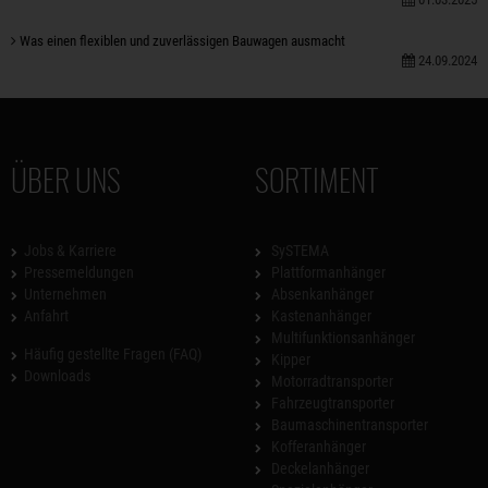
Was einen flexiblen und zuverlässigen Bauwagen ausmacht
24.09.2024
ÜBER UNS
SORTIMENT
Jobs & Karriere
SySTEMA
Pressemeldungen
Plattformanhänger
Unternehmen
Absenkanhänger
Anfahrt
Kastenanhänger
Multifunktionsanhänger
Häufig gestellte Fragen (FAQ)
Kipper
Downloads
Motorradtransporter
Fahrzeugtransporter
Baumaschinentransporter
Kofferanhänger
Deckelanhänger