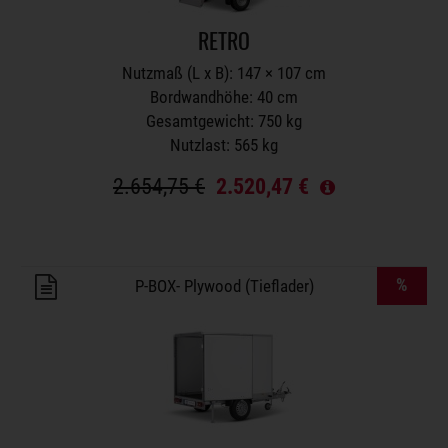
RETRO
Nutzmaß (L x B): 147 × 107 cm
Bordwandhöhe: 40 cm
Gesamtgewicht: 750 kg
Nutzlast: 565 kg
2.654,75 €
2.520,47 €
Anhänger auf Merkzettel
%
P-BOX- Plywood (Tieflader)