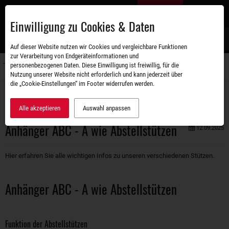
Zum
DE
Hauptinhalt
Einwilligung zu Cookies & Daten
S
Auf dieser Website nutzen wir Cookies und vergleichbare Funktionen
zur Verarbeitung von Endgeräteinformationen und
personenbezogenen Daten. Diese Einwilligung ist freiwillig, für die
Navigati
Nutzung unserer Website nicht erforderlich und kann jederzeit über
umschal
die „Cookie-Einstellungen“ im Footer widerrufen werden.
Unternehmen
Blog
Anhänger ABC - A wie Abstellstützen
Alle akzeptieren
Auswahl anpassen
Anhänger ABC - A wie Abstellstützen
12.09.2025
Hier erfahren Sie alle wichtigen Infos zu unseren verschiedenen Stützen.
Anhänger ABC - A wie Abstellstützen
Funktion der Abstellstützen