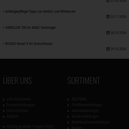
31.03.2026
Anhängerpflege-Tipps zur Herbst- und Winterzeit
25.11.2024
VARIOLUX 750 ist ADAC-Testsieger
30.10.2024
ROCKO Smart II im Ernte-Einsatz
29.10.2024
ÜBER UNS
SORTIMENT
Jobs & Karriere
SySTEMA
Pressemeldungen
Plattformanhänger
Unternehmen
Absenkanhänger
Anfahrt
Kastenanhänger
Multifunktionsanhänger
Häufig gestellte Fragen (FAQ)
Kipper