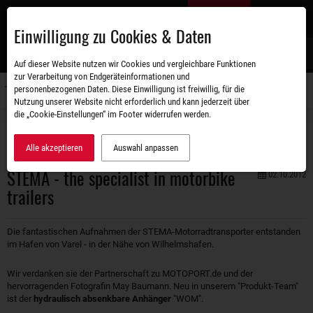
Zum
DE
Hauptinhalt
Einwilligung zu Cookies & Daten
S
Auf dieser Website nutzen wir Cookies und vergleichbare Funktionen
zur Verarbeitung von Endgeräteinformationen und
personenbezogenen Daten. Diese Einwilligung ist freiwillig, für die
Navigati
Nutzung unserer Website nicht erforderlich und kann jederzeit über
umschal
die „Cookie-Einstellungen“ im Footer widerrufen werden.
Unternehmen
Aktuelles
STEMA - the specialist in motorbike trailers
Alle akzeptieren
Auswahl anpassen
STEMA - the specialist in motorbike
02.10.2012
trailers
Die fantastischen Aufnahmen der STEMA-Motorradtransporter entstanden
im Hafen von Varel - in der Nähe von Wilhelmshafen.
Wir verdanken sie der Partnerschaft zu MOTOPORT.de und der
hervorragenden Fotografin May Baumann. Neu in unserem "Produkt-Team"
ist der
hydraulisch absenkbare Anhänger
"WOM".