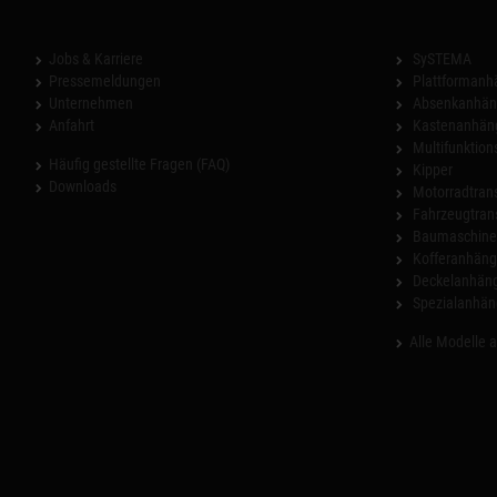
Jobs & Karriere
SySTEMA
Pressemeldungen
Plattformanh
Unternehmen
Absenkanhän
Anfahrt
Kastenanhän
Multifunktio
Häufig gestellte Fragen (FAQ)
Kipper
Downloads
Motorradtrans
Fahrzeugtran
Baumaschinen
Kofferanhäng
Deckelanhän
Spezialanhän
Alle Modelle 