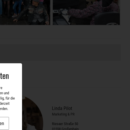
aten
re
en und
ig, für die
derzeit
Linda Pilot
erden.
Marketing & PR
en
Riesaer Straße 50
01558 Großenhain