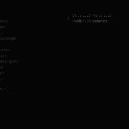
09.09.2026 - 13.09.2026
änger
NordBau Neumünster
ger
ger
nsanhänger
porter
sporter
transporter
er
ger
ger
anzeigen