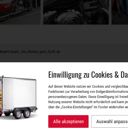
ayern-Quad_-_Die_Kleinen_ganz_Groß_de
Einwilligung zu Cookies & D
ontakt
Auf dieser Website nutzen wir Cookies und vergleichba
Funktionen zur Verarbeitung von Endgeräteinformation
personenbezogenen Daten. Diese Einwilligung ist freiwill
STEMA Newsletter abonnieren.
Nutzung unserer Website nicht erforderlich und kann je
über die „Cookie-Einstellungen“ im Footer widerrufen w
Den STEMA Newsletter abonnieren und aktuelle
Neuigkeiten und Sonderangebote direkt per E-Mail
erhalten.
Alle akzeptieren
Auswahl anpass