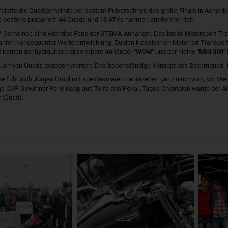
feierte die Quadgemeinde bei bestem Pulverschnee das große Finale in Achenki
bestens präpariert. 44 Quads und 18 ATVs nahmen am Rennen teil.
-Gemeinde sind wichtige Fans der STEMA-Anhänger. Das breite Motorsport-Tran
Jahren konsequenter Weiterentwicklung. Zu den klassischen Motorrad-Transporter
 kamen der hydraulisch absenkbare Anhänger
"WOM"
und der kleine
"Mini 350"
 auch von Quads gezogen werden. Das bodenständige Konzept des Bayernquad-
se fuhr sich Jürgen Gröpl mit spektakulären Fahrszenen ganz nach vorn, vor We
ge CUP-Gewinner René Kopp aus Telfs den Pokal. Tages Champion wurde der All
 (Quad).