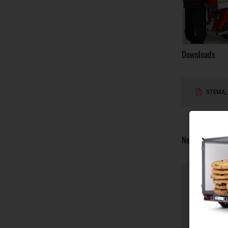
Downloads
STEMA_B
Newsletter & K