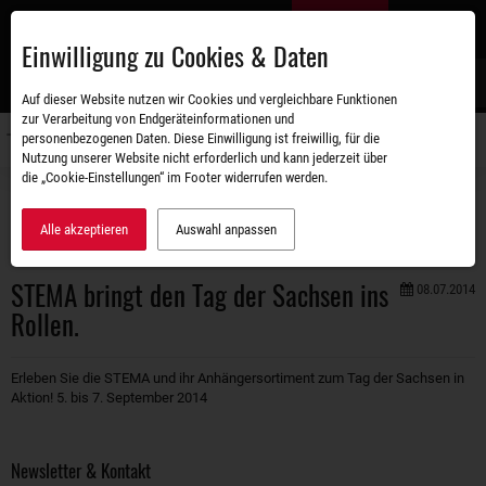
Zum
DE
Hauptinhalt
Einwilligung zu Cookies & Daten
S
Auf dieser Website nutzen wir Cookies und vergleichbare Funktionen
zur Verarbeitung von Endgeräteinformationen und
personenbezogenen Daten. Diese Einwilligung ist freiwillig, für die
Navigati
Nutzung unserer Website nicht erforderlich und kann jederzeit über
umschal
die „Cookie-Einstellungen“ im Footer widerrufen werden.
Unternehmen
Aktuelles
STEMA bringt den Tag der Sachsen ins Rollen.
Alle akzeptieren
Auswahl anpassen
STEMA bringt den Tag der Sachsen ins
08.07.2014
Rollen.
Erleben Sie die STEMA und ihr Anhängersortiment zum Tag der Sachsen in
Aktion! 5. bis 7. September 2014
Newsletter & Kontakt