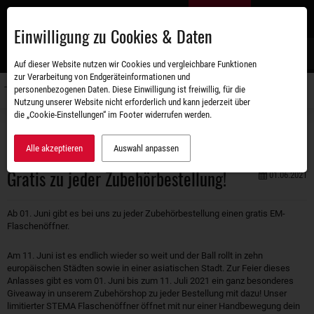
Zum
DE
Hauptinhalt
Einwilligung zu Cookies & Daten
S
Auf dieser Website nutzen wir Cookies und vergleichbare Funktionen
zur Verarbeitung von Endgeräteinformationen und
personenbezogenen Daten. Diese Einwilligung ist freiwillig, für die
Navigati
Nutzung unserer Website nicht erforderlich und kann jederzeit über
umschal
die „Cookie-Einstellungen“ im Footer widerrufen werden.
Unternehmen
Aktuelles
Gratis zu jeder Zubehörbestellung!
Alle akzeptieren
Auswahl anpassen
Gratis zu jeder Zubehörbestellung!
01.06.2021
Ab 01. Juni gibt es bei uns zu jeder Zubehörbestellung einen gratis EM-
Flaschenöffner.
Am 11. Juni ist es endlich wieder so weit und der Ball rollt in zehn
europäischen Städten sowie in einer asiatischen Stadt. Zur Feier dieses
Anlasses gibt es vom 01. Juni bis zum 11. Juli 2021 ein ganz besonderes
Giveaway in unserem Zubehörshop zu jeder Bestellung mit dazu! Unser
limitierter STEMA Flaschenöffner öffnet mit nur einer Handbewegung dein